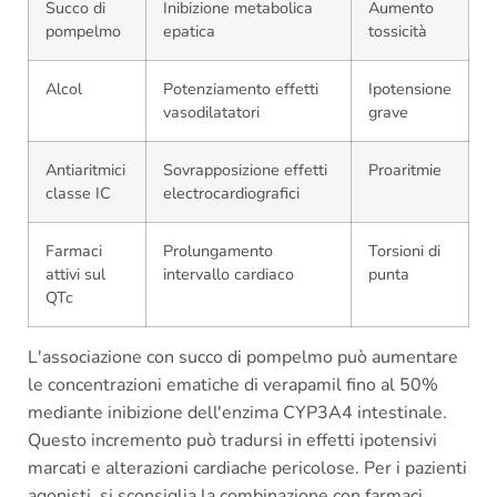
Succo di
Inibizione metabolica
Aumento
pompelmo
epatica
tossicità
Alcol
Potenziamento effetti
Ipotensione
vasodilatatori
grave
Antiaritmici
Sovrapposizione effetti
Proaritmie
classe IC
electrocardiografici
Farmaci
Prolungamento
Torsioni di
attivi sul
intervallo cardiaco
punta
QTc
L'associazione con succo di pompelmo può aumentare
le concentrazioni ematiche di verapamil fino al 50%
mediante inibizione dell'enzima CYP3A4 intestinale.
Questo incremento può tradursi in effetti ipotensivi
marcati e alterazioni cardiache pericolose. Per i pazienti
agonisti, si sconsiglia la combinazione con farmaci