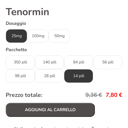
Tenormin
Dosaggio
25mg
100mg
50mg
Pacchetto
350 pill
140 pill
84 pill
56 pill
98 pill
28 pill
14 pill
Prezzo totale:
9,36
€
7,80
€
AGGIUNGI AL CARRELLO