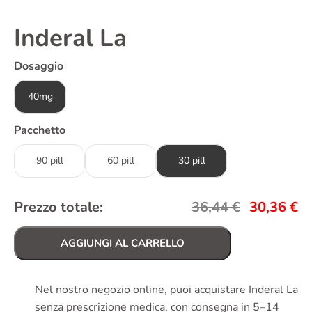
Inderal La
Dosaggio
40mg
Pacchetto
90 pill
60 pill
30 pill
Prezzo totale:
36,44
€
30,36
€
AGGIUNGI AL CARRELLO
Nel nostro negozio online, puoi acquistare Inderal La
senza prescrizione medica, con consegna in 5–14