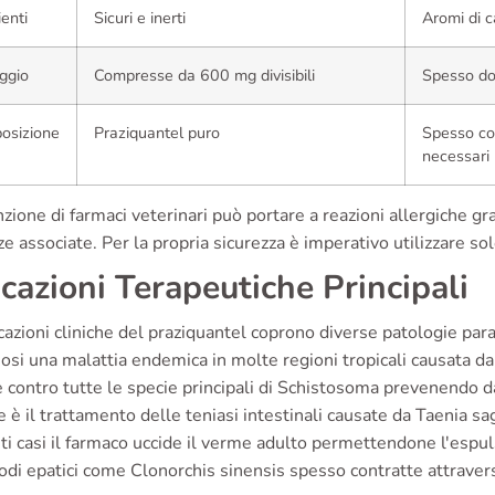
ienti
Sicuri e inerti
Aromi di c
ggio
Compresse da 600 mg divisibili
Spesso do
osizione
Praziquantel puro
Spesso co
necessari
zione di farmaci veterinari può portare a reazioni allergiche g
e associate. Per la propria sicurezza è imperativo utilizzare s
icazioni Terapeutiche Principali
cazioni cliniche del praziquantel coprono diverse patologie para
iosi una malattia endemica in molte regioni tropicali causata da
e contro tutte le specie principali di Schistosoma prevenendo da
è il trattamento delle teniasi intestinali causate da Taenia s
ti casi il farmaco uccide il verme adulto permettendone l'espuls
odi epatici come Clonorchis sinensis spesso contratte attraver