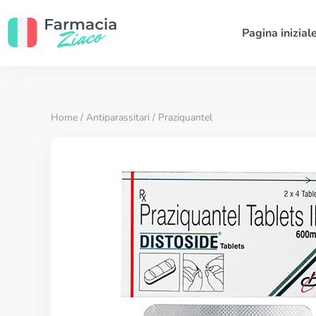
Pagina inizial
Home
/
Antiparassitari
/ Praziquantel