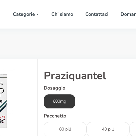
e
Categorie
Chi siamo
Contattaci
Domand
Praziquantel
Dosaggio
600mg
Pacchetto
80 pill
40 pill