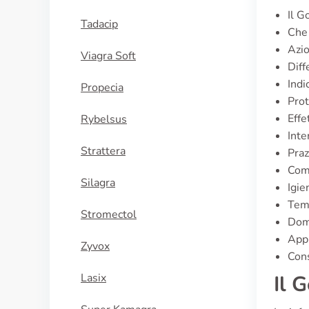
Il G
Tadacip
Che 
Azio
Viagra Soft
Diff
Indi
Propecia
Prot
Effe
Rybelsus
Inte
Strattera
Praz
Com
Silagra
Igie
Temp
Stromectol
Dom
Appr
Zyvox
Cons
Lasix
Il 