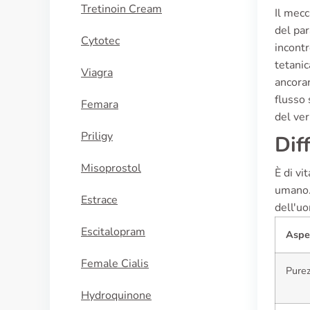
Tretinoin Cream
Il mecc
del par
Cytotec
incontr
tetanic
Viagra
ancorar
flusso 
Femara
del ver
Priligy
Dif
Misoprostol
È di vi
umano. 
Estrace
dell'u
Escitalopram
Aspe
Female Cialis
Pure
Hydroquinone