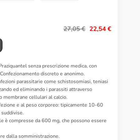
27,05
€
22,54
€
Praziquantel senza prescrizione medica, con
a. Confezionamento discreto e anonimo.
infezioni parassitarie come schistosomiasi, teniasi
izzando ed eliminando i parassiti attraverso
o membrane cellulari al calcio.
infezione e al peso corporeo: tipicamente 10-60
 suddivise.
ale è compresse da 600 mg, che possono essere
 ore dalla somministrazione.