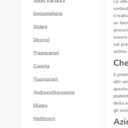
Super Kamagra
Le infe
contest
Enclomiphene
il trat
un farm
Aldara
procura
essere 
Desyrel
sul pra
online 
Praziquantel
Che
Caverta
Il praz
Fluorouracil
altri a
questa 
Hydroxychloroquine
platelm
della s
Efudex
gli oss
Metformin
Azi