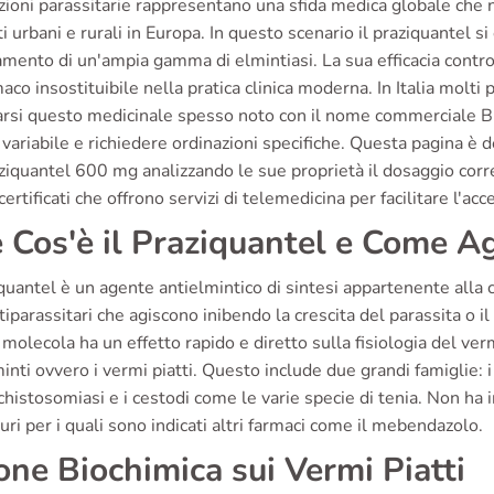
zioni parassitarie rappresentano una sfida medica globale che 
i urbani e rurali in Europa. In questo scenario il praziquantel s
tamento di un'ampia gamma di elmintiasi. La sua efficacia contro
aco insostituibile nella pratica clinica moderna. In Italia molti 
rsi questo medicinale spesso noto con il nome commerciale Biltr
variabile e richiedere ordinazioni specifiche. Questa pagina è d
ziquantel 600 mg analizzando le sue proprietà il dosaggio corret
certificati che offrono servizi di telemedicina per facilitare l'acc
 Cos'è il Praziquantel e Come A
iquantel è un agente antielmintico di sintesi appartenente alla c
ntiparassitari che agiscono inibendo la crescita del parassita 
molecola ha un effetto rapido e diretto sulla fisiologia del ver
inti ovvero i vermi piatti. Questo include due grandi famiglie:
chistosomiasi e i cestodi come le varie specie di tenia. Non ha i
iuri per i quali sono indicati altri farmaci come il mebendazolo.
one Biochimica sui Vermi Piatti