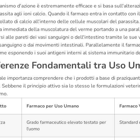
anismo d'azione è estremamente efficace e si basa sull'altera
assita agli ioni calcio. Quando il farmaco entra in contatto con 
ollato di calcio all'interno delle cellule muscolari del parass
a immediata della muscolatura del verme portando a una paralisi
si alle pareti dei vasi sanguigni o dell'intestino tramite le su
sanguigno o dai movimenti intestinali. Parallelamente il farmac
me esponendo i suoi antigeni interni al sistema immunitario del
ferenze Fondamentali tra Uso Um
tale importanza comprendere che i prodotti a base di praziquante
Sebbene il principio attivo sia lo stesso le formulazioni veterin
omo.
tto
Farmaco per Uso Umano
Farmaco V
zza
Grado farmaceutico elevato testato per
Standard d
l'uomo