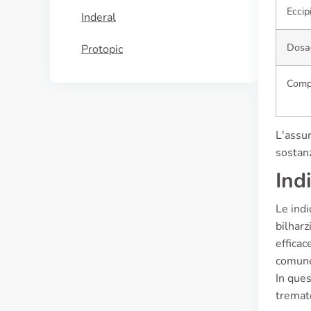
Eccip
Inderal
Dosa
Protopic
Comp
L'assun
sostanz
Ind
Le indi
bilharz
efficac
comune 
In ques
tremat