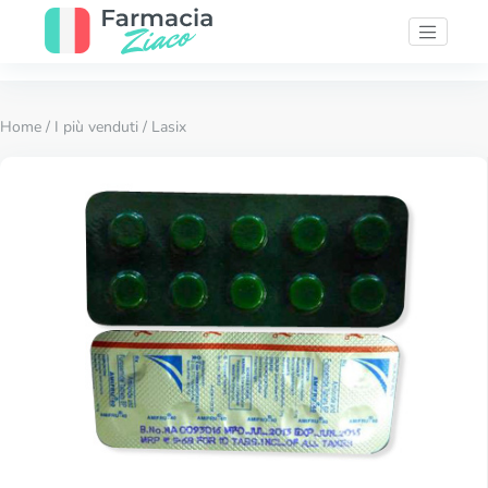
Home
/
I più venduti
/ Lasix