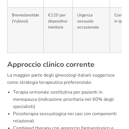
Bremelanotide
€120 per
Urgenza
Controi
(Vyleesi)
dispositivo
sessuale
in ipert
iniettore
occasionale
Approccio clinico corrente
La maggior parte degli ginecologi italiani suggerisce
come strategia terapeutica preferenziale:
Terapia ormonale sostitutiva per pazienti in
menopausa (indicazione prioritaria nel 60% degli
specialisti)
Psicoterapia sessuologica nei casi con componenti
relazionali
Combined therapy con approccio farmacologico e