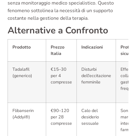
senza monitoraggio medico specialistico. Questo
fenomeno sottolinea la necessità di un supporto
costante nella gestione della terapia.
Alternative a Confronto
Prodotto
Prezzo
Indicazioni
Profilo 
Italia
sicurez
Tadalafil
€15–30
Disturbi
Effetti
(generico)
per 4
dell'eccitazione
collater
compresse
femminile
gastroin
frequen
Flibanserin
€90–120
Calo del
Sonnol
(Addyi®)
per 28
desiderio
marcata
compresse
sessuale
interazi
farmaco