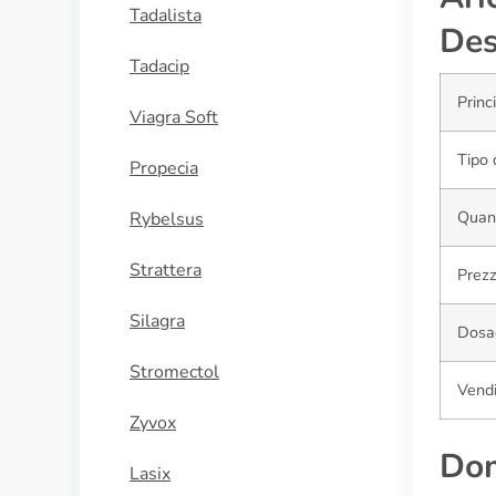
Tadalista
Des
Tadacip
Princ
Viagra Soft
Tipo 
Propecia
Quant
Rybelsus
Strattera
Prezz
Silagra
Dosa
Stromectol
Vendi
Zyvox
Dom
Lasix