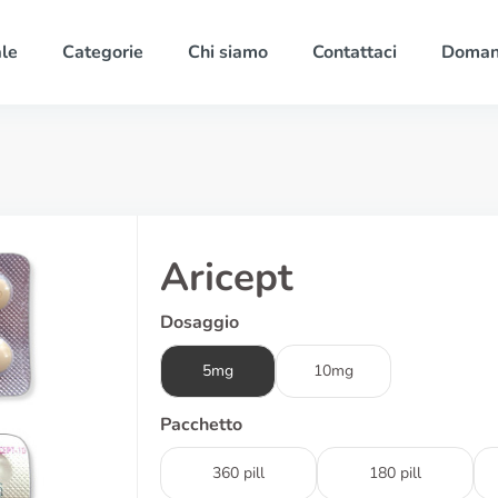
ale
Categorie
Chi siamo
Contattaci
Domand
Aricept
Dosaggio
5mg
10mg
Pacchetto
360 pill
180 pill