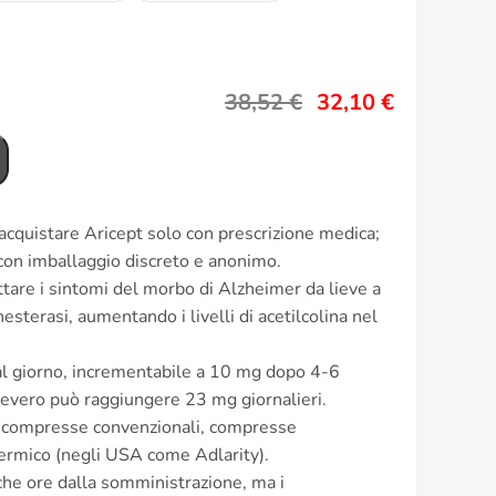
38,52
€
32,10
€
acquistare Aricept solo con prescrizione medica;
a con imballaggio discreto e anonimo.
attare i sintomi del morbo di Alzheimer da lieve a
esterasi, aumentando i livelli di acetilcolina nel
 al giorno, incrementabile a 10 mg dopo 4-6
vero può raggiungere 23 mg giornalieri.
: compresse convenzionali, compresse
dermico (negli USA come Adlarity).
oche ore dalla somministrazione, ma i