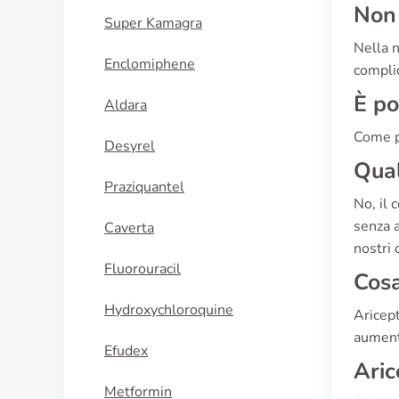
Non 
Super Kamagra
Nella n
Enclomiphene
complic
È po
Aldara
Come pe
Desyrel
Qual
Praziquantel
No, il 
senza a
Caverta
nostri 
Fluorouracil
Cosa
Hydroxychloroquine
Aricept
aumenta
Efudex
Aric
Metformin