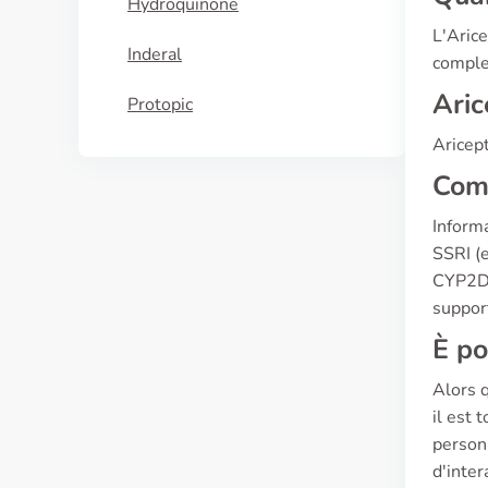
Hydroquinone
L'Arice
Inderal
comple
Aric
Protopic
Aricept
Comp
Informa
SSRI (e
CYP2D6 
suppor
È po
Alors 
il est 
person
d'inter