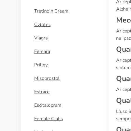
Aricept
Alzheim
Tretinoin Cream
Mecc
Cytotec
Aricept
Viagra
nei paz
Quan
Femara
Aricept
Priligy
sintomi
Quan
Misoprostol
Aricept
Estrace
Qual
Escitalopram
L'uso i
Female Cialis
sempre
Quan