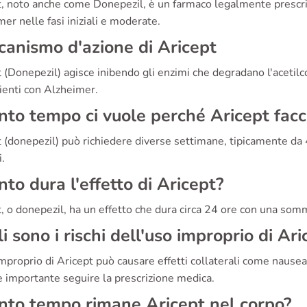
, noto anche come Donepezil, è un farmaco legalmente prescritto
er nelle fasi iniziali e moderate.
anismo d'azione di Aricept
 (Donepezil) agisce inibendo gli enzimi che degradano l'acetilco
ienti con Alzheimer.
to tempo ci vuole perché Aricept facci
 (donepezil) può richiedere diverse settimane, tipicamente da
.
to dura l'effetto di Aricept?
, o donepezil, ha un effetto che dura circa 24 ore con una somm
i sono i rischi dell'uso improprio di Ari
mproprio di Aricept può causare effetti collaterali come nausea
 importante seguire la prescrizione medica.
to tempo rimane Aricept nel corpo?