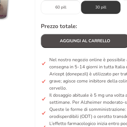
60 pill
30 pill
Prezzo totale:
AGGIUNGI AL CARRELLO
Nel nostro negozio online è possibile 
consegna in 5-14 giorni in tutta Itali
Aricept (donepezil) è utilizzato per tr
grave; agisce come inibitore della colin
cervello.
Il dosaggio abituale è 5 mg una volta
settimane. Per Alzheimer moderato-se
Queste le forme di somministrazione
orodisperdibili (ODT) o cerotto trans
L’effetto farmacologico inizia entro p