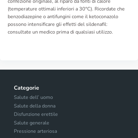
confezione originale, al riparo da fonti di calore
(temperature ottimali inferiori a 30°C). Ricordate che
benzodiazepine o antifungini come il ketoconazolo
possono intensificare gli effetti del sildenafil:
consultate un medico prima di qualsiasi utilizzo.
Categorie
Salute dell’ uomo
Salute della donna
Disfunzione erettile
Salute generale
Pressione arteriosa