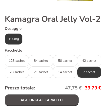
Kamagra Oral Jelly Vol-2
Dosaggio
100mg
Pacchetto
126 sachet
84 sachet
56 sachet
42 sachet
28 sachet
21 sachet
14 sachet
7 sachet
Prezzo totale:
47,75
€
39,79
€
AGGIUNGI AL CARRELLO